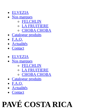
Panneau de gestion des cookies
Aller
au
ELVEZIA
contenu
Nos marques
FELCHLIN
LA FRUITIERE
CHOBA CHOBA
Catalogue produits
F.A.Q.
Actualités
Contact
ELVEZIA
Nos marques
FELCHLIN
LA FRUITIERE
CHOBA CHOBA
Catalogue produits
F.A.Q.
Actualités
Contact
PAVÉ COSTA RICA