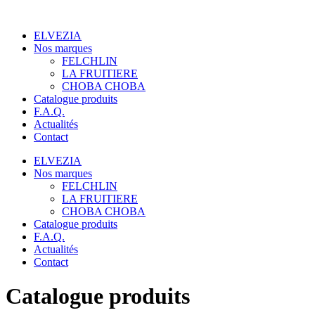
Panneau de gestion des cookies
Aller
au
ELVEZIA
contenu
Nos marques
FELCHLIN
LA FRUITIERE
CHOBA CHOBA
Catalogue produits
F.A.Q.
Actualités
Contact
ELVEZIA
Nos marques
FELCHLIN
LA FRUITIERE
CHOBA CHOBA
Catalogue produits
F.A.Q.
Actualités
Contact
Catalogue produits