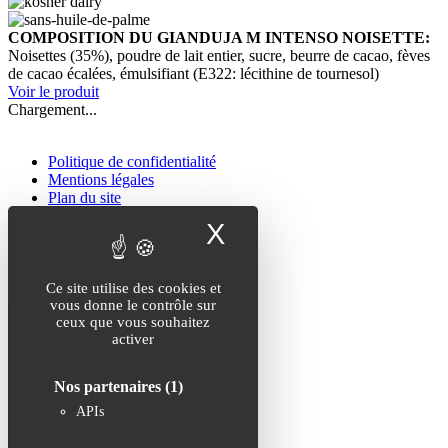
COMPOSITION DU GIANDUJA M INTENSO NOISETTE:
Noisettes (35%), poudre de lait entier, sucre, beurre de cacao, fèves
de cacao écalées, émulsifiant (E322: lécithine de tournesol)
Voir le produit
Chargement...
Politique de confidentialité
Mentions légales
Plan du site
X
Masquer le band
Politique de confidentialité
Mentions légales
Plan du site
Ce site utilise des cookies et
vous donne le contrôle sur
Nos coordonnées
ceux que vous souhaitez
activer
Avenue de Sully Prolongée
89300 Joigny
03.86.72.15.22
Nos partenaires
(1)
office@elvezia.fr
APIs
Inscription newsletter