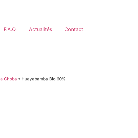
F.A.Q.
Actualités
Contact
ba Choba
»
Huayabamba Bio 60%