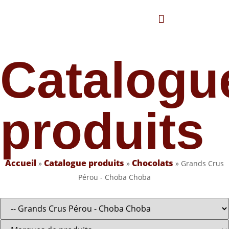
Panneau de gestion des cookies
Nos marques
Catalogue produits
Catalogu
produits
Accueil
Catalogue produits
Chocolats
»
»
»
Grands Crus
Pérou - Choba Choba