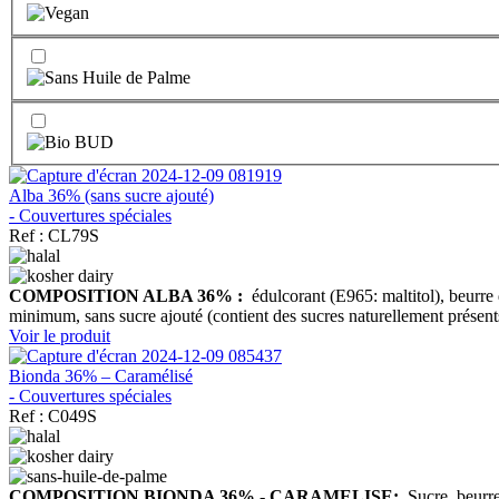
Alba 36% (sans sucre ajouté)
- Couvertures spéciales
Ref : CL79S
COMPOSITION ALBA 36% :
édulcorant (E965: maltitol), beurre 
minimum, sans sucre ajouté (contient des sucres naturellement présent
Voir le produit
Bionda 36% – Caramélisé
- Couvertures spéciales
Ref : C049S
COMPOSITION BIONDA 36% - CARAMELISE:
Sucre, beurre 