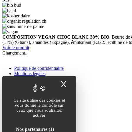
COMPOSITION VEGAN CHOC BLANC 38% BIO
: Beurre de
(11%) (Ghana), amandes (Espagne), émulsifiant (E322: lécithine de t
Voir le produit
Chargement...
Politique de confidentialité
Mentions légales
Plan du site
X
Masquer le band
Politique de confidentialité
Mentions légales
Plan du site
Ce site utilise des cookies et
vous donne le contrôle sur
ceux que vous souhaitez
Nos coordonnées
activer
Avenue de Sully Prolongée
89300 Joigny
Nos partenaires
(1)