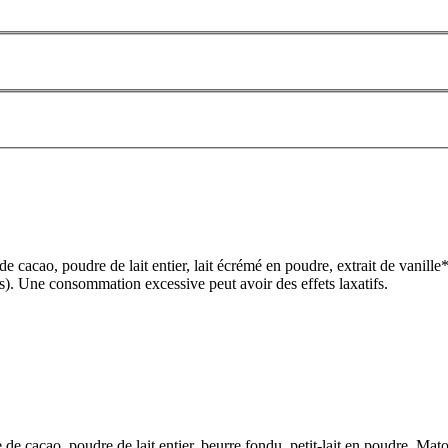
de cacao, poudre de lait entier, lait écrémé en poudre, extrait de vanil
s). Une consommation excessive peut avoir des effets laxatifs.
de cacao, poudre de lait entier, beurre fondu, petit-lait en poudre, Mato