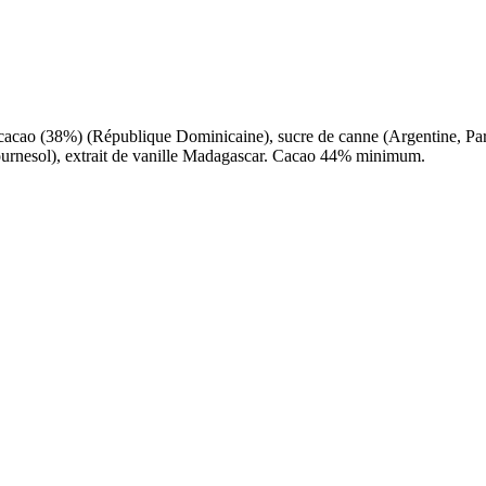
 cacao (38%) (République Dominicaine), sucre de canne (Argentine, Para
ournesol), extrait de vanille Madagascar. Cacao 44% minimum.
eau des cookies