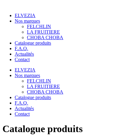
Panneau de gestion des cookies
Aller
au
ELVEZIA
contenu
Nos marques
FELCHLIN
LA FRUITIERE
CHOBA CHOBA
Catalogue produits
F.A.Q.
Actualités
Contact
ELVEZIA
Nos marques
FELCHLIN
LA FRUITIERE
CHOBA CHOBA
Catalogue produits
F.A.Q.
Actualités
Contact
Catalogue produits