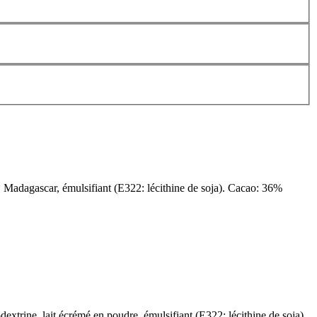
le* Madagascar, émulsifiant (E322: lécithine de soja). Cacao: 36%
dextrine, lait écrémé en poudre, émulsifiant (E322: lécithine de soja)