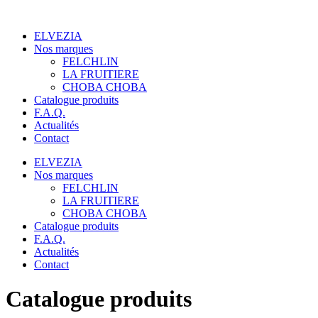
Panneau de gestion des cookies
Aller
au
ELVEZIA
contenu
Nos marques
FELCHLIN
LA FRUITIERE
CHOBA CHOBA
Catalogue produits
F.A.Q.
Actualités
Contact
ELVEZIA
Nos marques
FELCHLIN
LA FRUITIERE
CHOBA CHOBA
Catalogue produits
F.A.Q.
Actualités
Contact
Catalogue produits