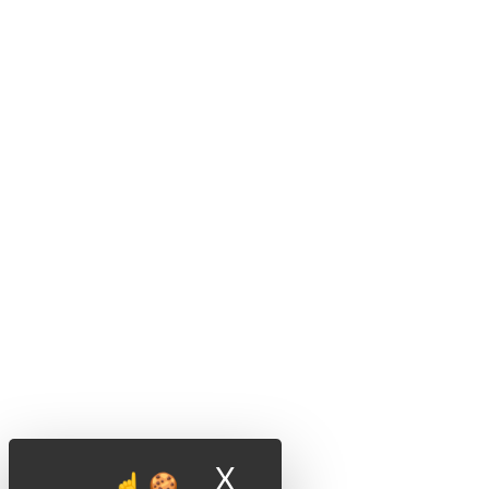
X
Masquer le band