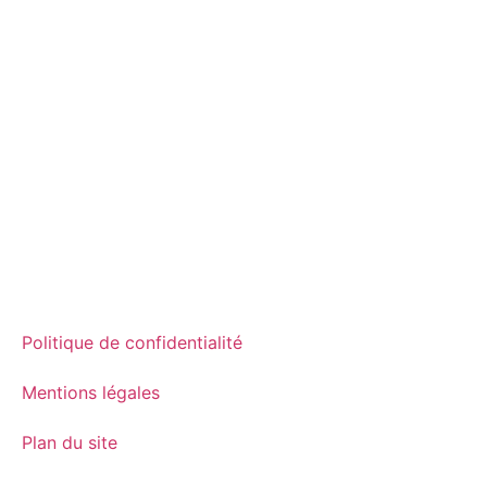
Notre catalogue
Créez votre compte ou connectez-vous à votre
espace pour voir notre catalogue
Consulter le catalogue
Politique de confidentialité
Mentions légales
Plan du site