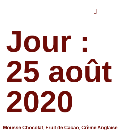
Panneau de gestion des cookies
Nos marques
Catalogue produits
Jour :
25 août
2020
Mousse Chocolat, Fruit de Cacao, Crème Anglaise