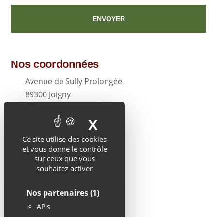
ENVOYER
Nos coordonnées
Avenue de Sully Prolongée
89300 Joigny
03.86.72.15.22
X
MASQUER LE BA
office@elvezia.fr
Ce site utilise des cookies
et vous donne le contrôle
sur ceux que vous
souhaitez activer
Politique de confidentialité
Mentions légales
Nos partenaires
(1)
APIs
Plan du site